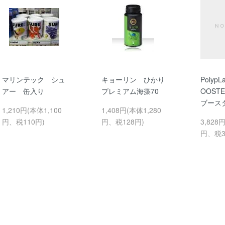
マリンテック シュ
キョーリン ひかり
PolypL
アー 缶入り
プレミアム海藻70
OOST
ブースタ
1,210円(本体1,100
1,408円(本体1,280
円、税110円)
円、税128円)
3,828
円、税3