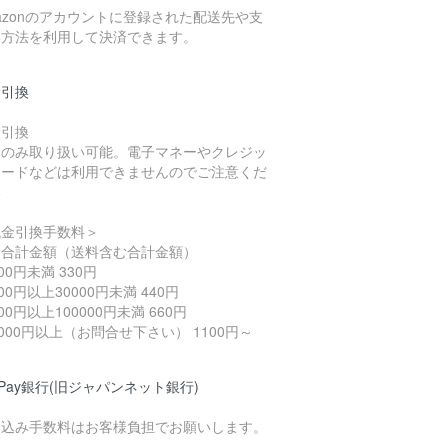
azonのアカウントに登録された配送先や支
い方法を利用して決済できます。
金引換
金引換
金のみ取り扱い可能。電子マネーやクレジッ
カードなどは利用できませんのでご注意くだ
い
代金引換手数料＞
済合計金額（送料含む合計金額）
000円未満 330円
000円以上30000円未満 440円
000円以上100000円未満 660円
0000円以上（お問合せ下さい） 1100円～
yPay銀行(旧ジャパンネット銀行)
り込み手数料はお客様負担でお願いします。