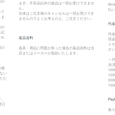
料が
ます。不良品以外の返品は一切お受けできませ
Am
ん。
払
って
生体はご注文後のキャンセルは一切お受けでき
きま
ませんのでよくお考えの上、ご注文ください。
代
料が
を記
代
それ
返品送料
現
ト
円の
器具・用品に問題が有った場合の返品送料は当
さ
店またはメーカーが負担いたします。
＜
決
数個
10
ない
10
ただ
30
10
。
す。
Pa
数口
振