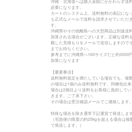
沖縄・北海道へは購入金額にかかわらず送
必要になります。
カートのシステム上、送料無料の表記にな
も正式なメールで送料を請求させていただ
す。
沖縄県やその他離島への大型商品は別途送
加算される場合がございます。正確な送料
載した見積もりをメールで送信しますので
までお待ちください。
参考までに沖縄県へ160サイズだと約3000
加算になります
【重要事項】
送料無料規定を満たしている場合でも、複
の場合は1個のみ送料無料です。同梱包出来
場合は2個目より送料をお客様に負担してい
きます。ご了承下さい。
その場合は受注確認メールでご連絡します
特殊な場合を除き通常下記運賃で発送しま
（宅急便の限度の約25kgを超える場合は複
で発送します。）