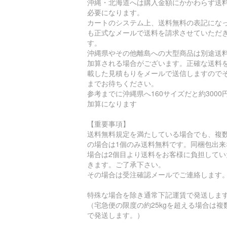
沖縄・北海道へは購入金額にかかわらず送
必要になります。
カートのシステム上、送料無料の表記にな
も正式なメールで送料を請求させていただ
す。
沖縄県やその他離島への大型商品は別途送
加算される場合がございます。正確な送料
載した見積もりをメールで送信しますので
までお待ちください。
参考までに沖縄県へ160サイズだと約3000
加算になります
【重要事項】
送料無料規定を満たしている場合でも、複
の場合は1個のみ送料無料です。同梱包出来
場合は2個目より送料をお客様に負担してい
きます。ご了承下さい。
その場合は受注確認メールでご連絡します
特殊な場合を除き通常下記運賃で発送しま
（宅急便の限度の約25kgを超える場合は複
で発送します。）