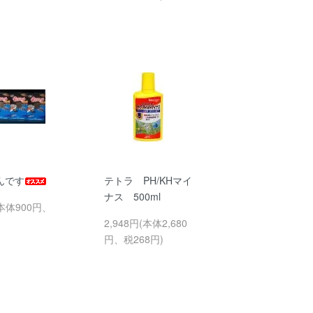
んです
テトラ PH/KHマイ
ナス 500ml
(本体900円、
2,948円(本体2,680
円、税268円)