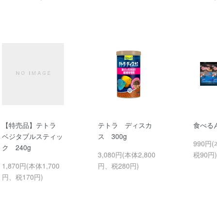
【特売品】テトラ
テトラ ディスカ
食べる
ベジタブルスティッ
ス 300g
990円
ク 240g
3,080円(本体2,800
税90円)
1,870円(本体1,700
円、税280円)
円、税170円)