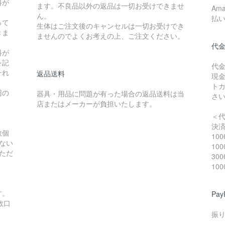
料が
ます。不良品以外の返品は一切お受けできませ
Am
ん。
払
って
生体はご注文後のキャンセルは一切お受けでき
きま
ませんのでよくお考えの上、ご注文ください。
代
料が
を記
代
それ
返品送料
現
ト
円の
器具・用品に問題が有った場合の返品送料は当
さ
店またはメーカーが負担いたします。
＜
決
数個
10
ない
10
ただ
30
10
。
す。
Pa
数口
振