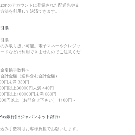
azonのアカウントに登録された配送先や支
い方法を利用して決済できます。
金引換
金引換
金のみ取り扱い可能。電子マネーやクレジッ
カードなどは利用できませんのでご注意くだ
い
代金引換手数料＞
済合計金額（送料含む合計金額）
000円未満 330円
000円以上30000円未満 440円
000円以上100000円未満 660円
0000円以上（お問合せ下さい） 1100円～
yPay銀行(旧ジャパンネット銀行)
り込み手数料はお客様負担でお願いします。