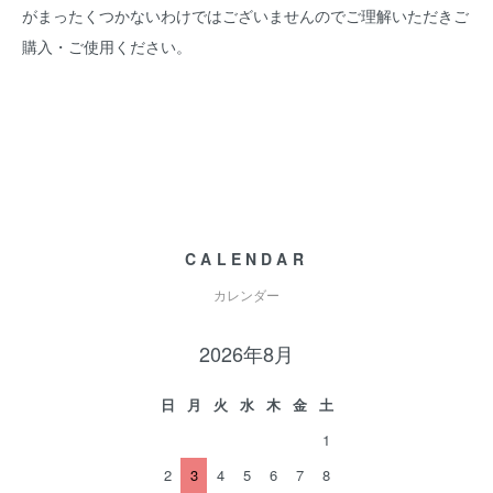
がまったくつかないわけではございませんのでご理解いただきご
購入・ご使用ください。
CALENDAR
カレンダー
2026年8月
日
月
火
水
木
金
土
1
2
3
4
5
6
7
8