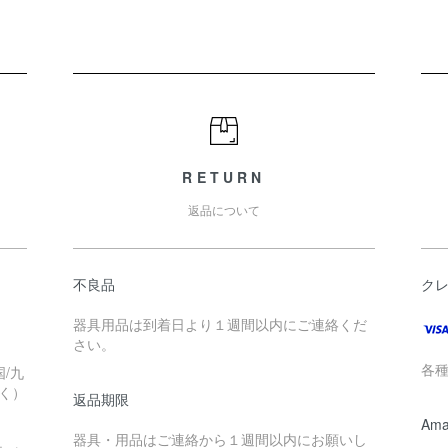
RETURN
返品について
不良品
ク
器具用品は到着日より１週間以内にご連絡くだ
さい。
各
/九
く）
返品期限
Ama
器具・用品はご連絡から１週間以内にお願いし