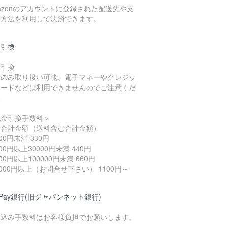
azonのアカウントに登録された配送先や支
い方法を利用して決済できます。
金引換
金引換
金のみ取り扱い可能。電子マネーやクレジッ
カードなどは利用できませんのでご注意くだ
い
代金引換手数料＞
済合計金額（送料含む合計金額）
000円未満 330円
000円以上30000円未満 440円
000円以上100000円未満 660円
0000円以上（お問合せ下さい） 1100円～
yPay銀行(旧ジャパンネット銀行)
り込み手数料はお客様負担でお願いします。