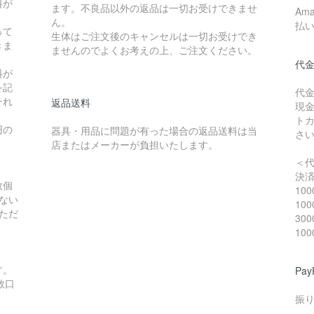
料が
ます。不良品以外の返品は一切お受けできませ
Am
ん。
払
って
生体はご注文後のキャンセルは一切お受けでき
きま
ませんのでよくお考えの上、ご注文ください。
代
料が
を記
代
それ
返品送料
現
ト
円の
器具・用品に問題が有った場合の返品送料は当
さ
店またはメーカーが負担いたします。
＜
決
数個
10
ない
10
ただ
30
10
。
す。
Pa
数口
振