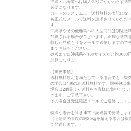
沖縄・北海道へは購入金額にかかわらず送
必要になります。
カートのシステム上、送料無料の表記にな
も正式なメールで送料を請求させていただ
す。
沖縄県やその他離島への大型商品は別途送
加算される場合がございます。正確な送料
載した見積もりをメールで送信しますので
までお待ちください。
参考までに沖縄県へ160サイズだと約3000
加算になります
【重要事項】
送料無料規定を満たしている場合でも、複
の場合は1個のみ送料無料です。同梱包出来
場合は2個目より送料をお客様に負担してい
きます。ご了承下さい。
その場合は受注確認メールでご連絡します
特殊な場合を除き通常下記運賃で発送しま
（宅急便の限度の約25kgを超える場合は複
で発送します。）