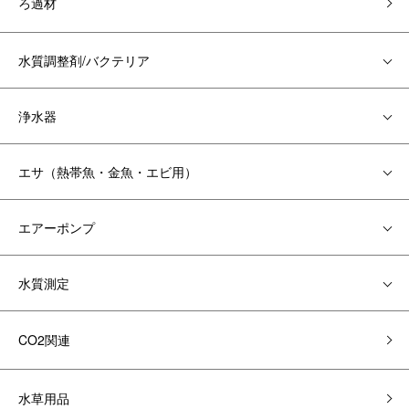
ろ過材
水質調整剤/バクテリア
浄水器
エサ（熱帯魚・金魚・エビ用）
エアーポンプ
水質測定
CO2関連
水草用品