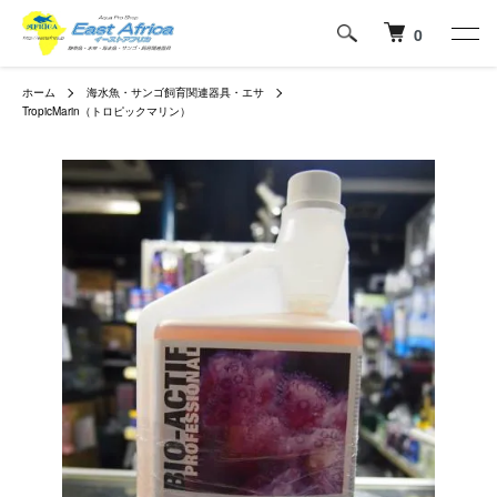
0
ホーム
海水魚・サンゴ飼育関連器具・エサ
TropicMarin（トロピックマリン）