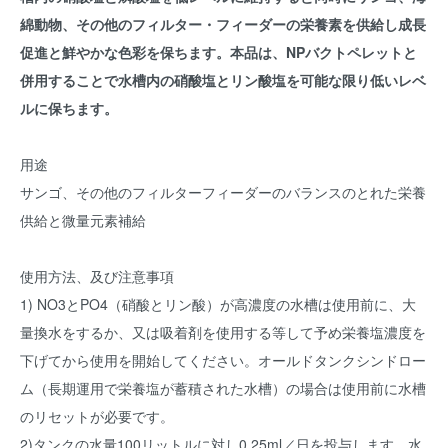
綿動物、その他のフィルター・フィーダーの栄養素を供給し成長
促進と鮮やかな色彩を保ちます。本品は、NPバクトペレットと
併用することで水槽内の硝酸塩とリン酸塩を可能な限り低いレベ
ルに保ちます。
用途
サンゴ、その他のフィルターフィーダーのバランスのとれた栄養
供給と微量元素補給
使用方法、及び注意事項
1) NO3とPO4（硝酸とリン酸）が高濃度の水槽は使用前に、大
量換水をするか、又は吸着剤を使用する等して予め栄養塩濃度を
下げてから使用を開始してください。オールドタンクシンドロー
ム（長期運用で栄養塩が蓄積された水槽）の場合は使用前に水槽
のリセットが必要です。
2)タンクの水量100リットルに対し0.25ml／日を投与します。水