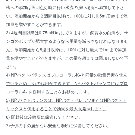
槽への添加は照明点灯時に行い水流の強い場所へ添加して下さ
い。添加開始から２週間目以降は、100Lに対し0.5ml/Dayまで添
加量を増やすことができます。
3) 4週間目以降は0.75ml/Dayにできますが、飼育水の白濁や、サ
ンゴのポリプが肥大するようなら用量を減らさなければなりませ
ん。添加開始から8週目以降は、100Lに対し最大で1mlまで添加
量を増やすことができますが、この量を超えては添加しないで下
さい。
4) NPバクトバランスはプロコーラルK+と同量の微量元素を含ん
でいるため、K+の代用ができます。NP バクトバランスにはプロ
コーラルA- を併用することをお勧めします。
5) NP バクトバランスは、NPバクトペレッツまたはNPバクトト
リックスと併用することで効果を最大限発揮します。
6) 開封後は冷暗所に保管してください。
7)子供の手の届かない安全な場所に保管してください。