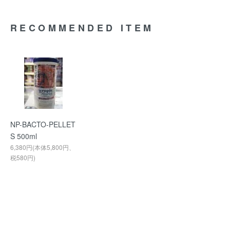
RECOMMENDED ITEM
NP-BACTO-PELLET
S 500ml
6,380円(本体5,800円、
税580円)