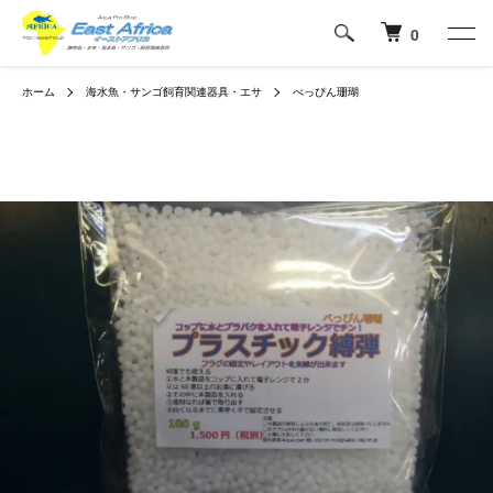
0
ホーム
海水魚・サンゴ飼育関連器具・エサ
べっぴん珊瑚