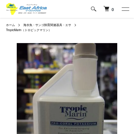
0
ホーム
海水魚・サンゴ飼育関連器具・エサ
TropicMarin（トロピックマリン）