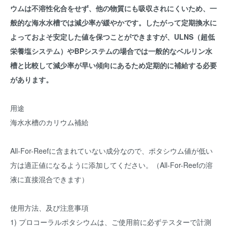
ウムは不溶性化合をせず、他の物質にも吸収されにくいため、一
般的な海水水槽では減少率が緩やかです。したがって定期換水に
よっておよそ安定した値を保つことができますが、ULNS（超低
栄養塩システム）やBPシステムの場合では一般的なベルリン水
槽と比較して減少率が早い傾向にあるため定期的に補給する必要
があります。
用途
海水水槽のカリウム補給
All-For-Reefに含まれていない成分なので、ポタシウム値が低い
方は適正値になるように添加してください。（All-For-Reefの溶
液に直接混合できます）
使用方法、及び注意事項
1) プロコーラルポタシウムは、ご使用前に必ずテスターで計測