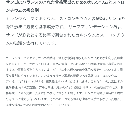
サンゴのバランスのとれた骨格形成のためのカルシウムとストロ
ンチウムの複合剤
カルシウム、マグネシウム、ストロンチウムと炭酸塩はサンゴの
骨格形成に必要な基本成分です。 リーフファンデーションAは、
サンゴが必要とする比率で調合されたカルシウムとストロンチウ
ムの塩類を含有しています。
コーラルリーフアクアリウムの成功は、適切な水質を維持しサンゴに必要な安定した環境
を提供することにかかっています。自然の海水に見られる全ての元素は最適な水質を提供
する上で重要な役割をもっていますが、その中の幾つかは全体的な安定性においてより重
要な役割を担っています。このようなリーフ環境の基礎である元素には、カルシウム
(Ca²+)、マグネシウム(Mg²+)、重炭酸塩 (HCO3²-)が含まれます。これら３つの元素は水の
化学特性（pHの安定性、アルカリ性、海水のイオン強度）やサンゴの生物的プロセス（骨
格形成、イオン交換、光合成）の多くに大きく影響します。サンゴの骨格形成時に基礎成
分は互いに補完し合っています。その中の一つでも適正な比率で入手できなかった場合、
健康な成長のための制限要因となってしまいます。