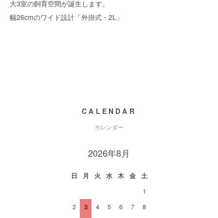
大3室の飼育空間が誕生します。
幅26cmのワイド設計「外掛式・2L」
CALENDAR
カレンダー
2026年8月
日
月
火
水
木
金
土
1
2
3
4
5
6
7
8