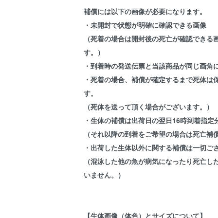
補償には以下の画像が必要になります。
・未開封で状態が明確に確認できる画像
（死着の場合は開封後の死亡が確認できる
す。）
・到着時の発送伝票と当該商品が同じ画角
・死着の場合、補償が確定するまで死体は
す。
（死体を送って頂く場合がございます。）
・生体の補償は出荷日の翌日16時到着指定
（それ以降の到着をご希望の場合は死亡補
・出荷した生体以外に関する補償は一切ご
（混泳した他の魚が病気になったり死亡し
いません。）
【生体画像（体色）とサイズについて】