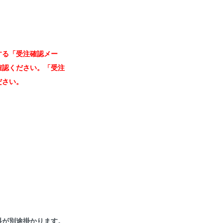
する「受注確認メー
確認ください。「受注
ださい。
料が別途掛かります。