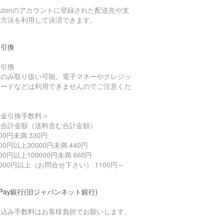
azonのアカウントに登録された配送先や支
い方法を利用して決済できます。
金引換
金引換
金のみ取り扱い可能。電子マネーやクレジッ
カードなどは利用できませんのでご注意くだ
い
代金引換手数料＞
済合計金額（送料含む合計金額）
000円未満 330円
000円以上30000円未満 440円
000円以上100000円未満 660円
0000円以上（お問合せ下さい） 1100円～
yPay銀行(旧ジャパンネット銀行)
り込み手数料はお客様負担でお願いします。