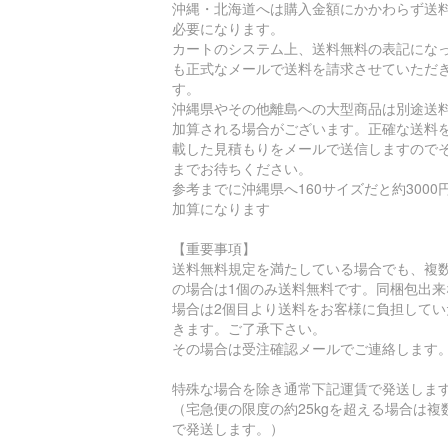
沖縄・北海道へは購入金額にかかわらず送
必要になります。
カートのシステム上、送料無料の表記にな
も正式なメールで送料を請求させていただ
す。
沖縄県やその他離島への大型商品は別途送
加算される場合がございます。正確な送料
載した見積もりをメールで送信しますので
までお待ちください。
参考までに沖縄県へ160サイズだと約3000
加算になります
【重要事項】
送料無料規定を満たしている場合でも、複
の場合は1個のみ送料無料です。同梱包出来
場合は2個目より送料をお客様に負担してい
きます。ご了承下さい。
その場合は受注確認メールでご連絡します
特殊な場合を除き通常下記運賃で発送しま
（宅急便の限度の約25kgを超える場合は複
で発送します。）