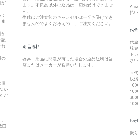
料が
ます。不良品以外の返品は一切お受けできませ
Am
ん。
払
って
生体はご注文後のキャンセルは一切お受けでき
きま
ませんのでよくお考えの上、ご注文ください。
代
料が
を記
代
それ
返品送料
現
ト
円の
器具・用品に問題が有った場合の返品送料は当
さ
店またはメーカーが負担いたします。
＜
決
数個
10
ない
10
ただ
30
10
。
す。
Pa
数口
振