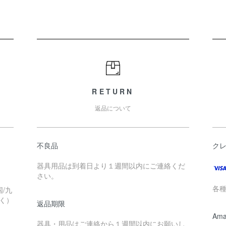
RETURN
返品について
不良品
ク
器具用品は到着日より１週間以内にご連絡くだ
さい。
各
/九
く）
返品期限
Ama
器具・用品はご連絡から１週間以内にお願いし