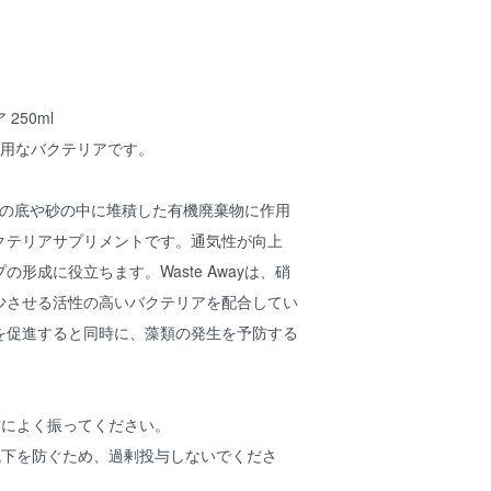
250ml
有用なバクテリアです。
、水槽の底や砂の中に堆積した有機廃棄物に作用
クテリアサプリメントです。通気性が向上
形成に役立ちます。Waste Awayは、硝
少させる活性の高いバクテリアを配合してい
を促進すると同時に、藻類の発生を予防する
前によく振ってください。
低下を防ぐため、過剰投与しないでくださ