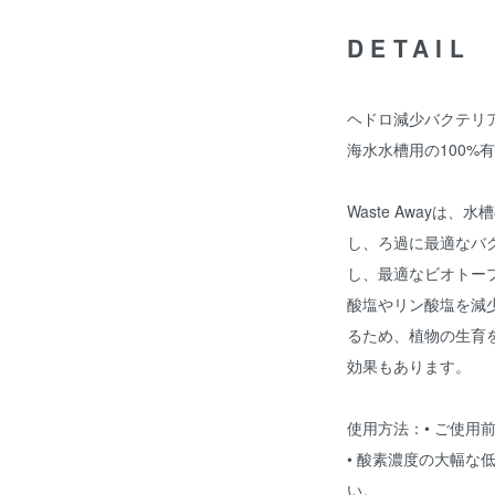
DETAIL
ヘドロ減少バクテリア 
海水水槽用の100%
Waste Awayは
し、ろ過に最適なバ
し、最適なビオトープの
酸塩やリン酸塩を減
るため、植物の生育
効果もあります。
使用方法：• ご使用
• 酸素濃度の大幅な
い。