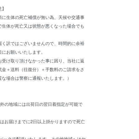
意】
項に生体の死亡補償が無い為、天候や交通事
で生体が死亡又は状態が悪くなった場合でも
。
届く訳ではございませんので、時間的に余裕
日にお願いいたします。
お受け取り頂けなかった事に因り、当社に返
代金＋送料（往復分）＋手数料のご請求をさ
質な場合は警察に通報いたします。）
以外の地域には出荷日の翌日着指定が可能で
にはお届けまでに2日以上掛かりますので死亡
。
うパックで配送いたします。その他地域へはヤ