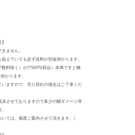
。
意】
できません。
を超えていても必ず送料が別途掛かります。
数料除く）が7700円(税込）未満ですと梱
途掛かります。
ていますので、売り切れの場合はご了承くだ
混泳させておりますので多少の鰭ダメージ等
せ。
ついては、都度ご案内させて頂きます。）
意】