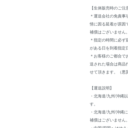
【生体販売時のご注
＊運送会社の免責事
情に因る延着が原因
補償はございません
＊指定の時間に必ず
がある日を到着指定
＊お客様のご都合で
送された場合は商品
せて頂きます。（悪
【運送説明】
・北海道/九州/沖縄
す。
・北海道/九州/沖縄
補償はございません
・中国/四国へはゆ