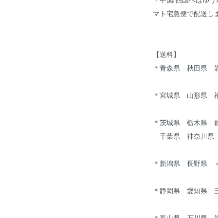
マト宅急便で配送し
【送料】
＊青森県 秋田県 岩
＊宮城県 山形県 福
＊茨城県 栃木県 
千葉県 神奈川県 
＊新潟県 長野県 ＜
＊静岡県 愛知県 三
＊富山県 石川県 福