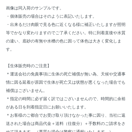
画像は同入荷のサンプルです。
・個体販売の場合はそのように表記いたします。
・出来るだけ肉眼で見る色に近くなる様に補正いたしますが照明
等でかなり変わりますのでご了承ください。特に到着直後や水質
の違い、底砂の有無や水槽の色に因って体色は大きく変化しま
す。
【生体販売時のご注意】
＊運送会社の免責事項に生体の死亡補償が無い為、天候や交通事
情に因る延着が原因で生体が死亡又は状態が悪くなった場合でも
補償はございません。
＊指定の時間に必ず届く訳ではございませんので、時間的に余裕
がある日を到着指定日にお願いいたします。
＊お客様のご都合でお受け取り頂けなかった事に因り、当社に返
送された場合は商品代金＋送料（往復分）＋手数料のご請求をさ
せて頂きます。（悪質な場合は警察に通報いたします。）