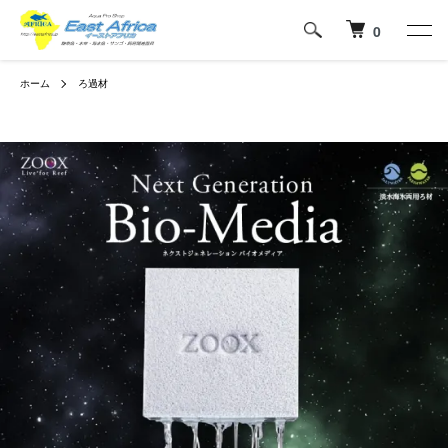
0
ホーム
ろ過材