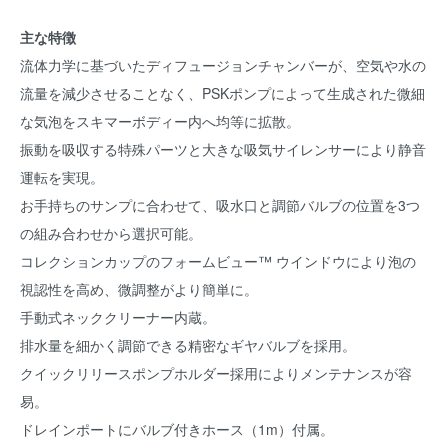
主な特徴
流体力学に基づいたディフュージョンチャンバーが、空気や水の
流量を減少させることなく、PSKポンプによって生成された微細
な気泡をスキマーボディー内へ均等に拡散。
振動を吸収する特殊パーツと大きな吸気サイレンサーにより静音
運転を実現。
お手持ちのサンプに合わせて、吸水口と調節バルブの位置を3つ
の組み合わせから選択可能。
コレクションカップのフォームビュー™ ウインドウにより泡の
視認性を高め、微調整がより簡単に。
手動式ネッククリーナー内蔵。
排水量を細かく調節できる精密なギヤバルブを採用。
クイックリリースポンプホルダー採用によりメンテナンスが容
易。
ドレインポートにバルブ付きホース（1m）付属。